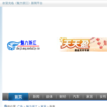
欢迎光临《魅力浙江》新闻平台
首页
新闻
娱体
财经
汽车
家居
女性
当
前位置:
广告
>
魅力浙江
>
家居
> 列表