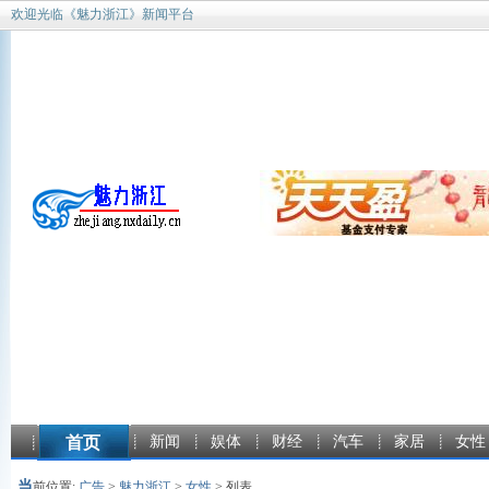
欢迎光临《魅力浙江》新闻平台
首页
新闻
娱体
财经
汽车
家居
女性
当
前位置:
广告
>
魅力浙江
>
女性
> 列表