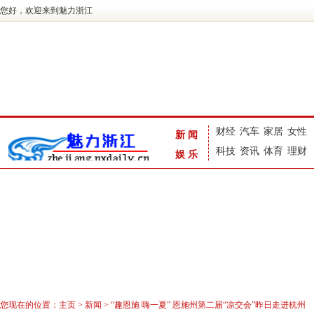
您好，欢迎来到魅力浙江
财经
汽车
家居
女性
新闻
科技
资讯
体育
理财
娱乐
您现在的位置：
主页
>
新闻
> “趣恩施 嗨一夏” 恩施州第二届“凉交会”昨日走进杭州