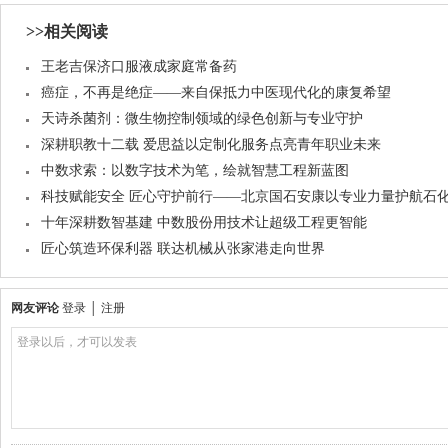
>>相关阅读
王老吉保济口服液成家庭常备药
癌症，不再是绝症——来自保抵力中医现代化的康复希望
天诗杀菌剂：微生物控制领域的绿色创新与专业守护
深耕职教十二载 爱思益以定制化服务点亮青年职业未来
中数求索：以数字技术为笔，绘就智慧工程新蓝图
科技赋能安全 匠心守护前行——北京国石安康以专业力量护航石
十年深耕数智基建 中数股份用技术让超级工程更智能
匠心筑造环保利器 联达机械从张家港走向世界
网友评论
登录
│
注册
登录以后，才可以发表