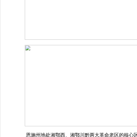
恩施州地处湘鄂西、湘鄂川黔两大革命老区的核心区