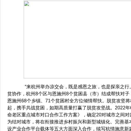
“来杭州举办凉交会，既是感恩之旅，也是探亲之行。
贫协作，杭州8个区与恩施州8个贫困县（市）结成帮扶对子，
恩施州68个乡镇、71个贫困村全方位倾情帮扶。脱贫攻坚
起，携手共战贫困，如期高质量打赢了脱贫攻坚战。2022
命老区重点城市对口合作工作方案》，确定20对城市之间对
为结对城市，将在衔接推进乡村振兴和新型城镇化、完善基
设产业合作平台载体等五大方面深入合作，续写杭情施意新