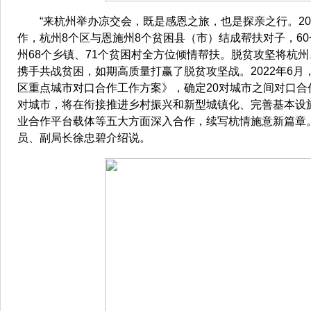
“来杭州举办凉交会，既是感恩之旅，也是探亲之行。20
作，杭州8个区与恩施州8个贫困县（市）结成帮扶对子，60
州68个乡镇、71个贫困村全方位倾情帮扶。脱贫攻坚将杭
携手共战贫困，如期高质量打赢了脱贫攻坚战。2022年6
区重点城市对口合作工作方案》，确定20对城市之间对口合
对城市，将在衔接推进乡村振兴和新型城镇化、完善基本设
业合作平台载体等五大方面深入合作，续写杭情施意新篇章
员、副局长徐忠碧介绍说。