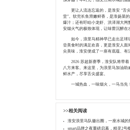
更让人流连忘返的，是淮安 “舌
堂”。软兜长鱼滑嫩鲜香，是淮扬菜
爆汁；还有盱眙小龙虾、洪泽湖大闸
安烟火气的极致体现，让味蕾沉醉在
如今，浪里马精神早已走出足球
尝美食时的满足欢喜，更是淮安人面
尖美味，淮安便成了一座有底蕴、有
2026 苏超新赛季，淮安队将带
八方来客。来这里，为浪里马加油助
鲜水产，尽享舌尖盛宴。
一城热血，一味烟火，一马当先
>>相关阅读
淮安浪里马队徽出圈，一座水城的
smart品牌之夜重磅启幕，精灵2