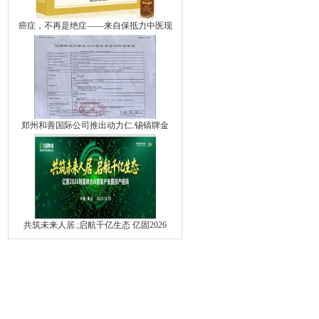
癌症，不再是绝症——来自保抵力中医现
郑州和善国际公司推出动力仁.锡镐牌金
共筑未来人居.;启航千亿生态 亿固2026