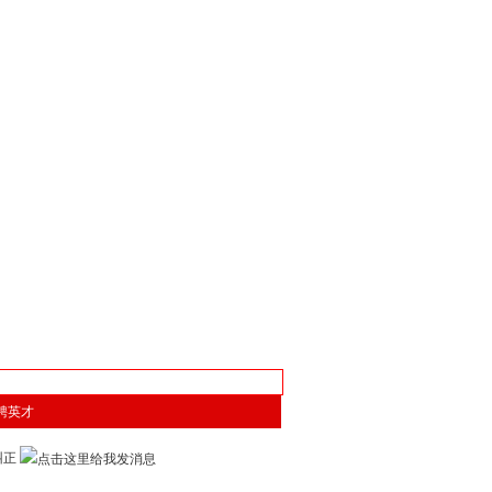
聘英才
迎纠正