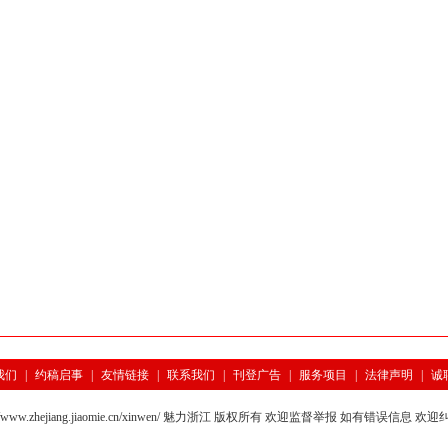
我们
|
约稿启事
|
友情链接
|
联系我们
|
刊登广告
|
服务项目
|
法律声明
|
诚
8 http://www.zhejiang.jiaomie.cn/xinwen/ 魅力浙江 版权所有 欢迎监督举报 如有错误信息 欢