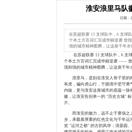
淮安浪里马队
日期：2
在苏超联赛 13 支球队中，6 
个本土方言词汇完成华丽逆袭 曾指
强的城市精神图腾，让这座千年水
在苏超联赛 13 支球队中，6
个本土方言词汇完成华丽逆袭 —— 曾
强则强的城市精神图腾，让这座千年
浪里马，是刻在淮安人骨子里的
有虎，偏向虎山行，于困境中坚守勇气
内核，更与淮安这座城市的底蕴一脉相
徽，让淮安告别单一的 “历史古城”
片。
而淮安的魅力，远不止于赛场之
乡，承载着厚重的红色文化与千年运
览 “运河之都” 的古韵风华；清晏
佛穿越千年时光，感受江南水城的温