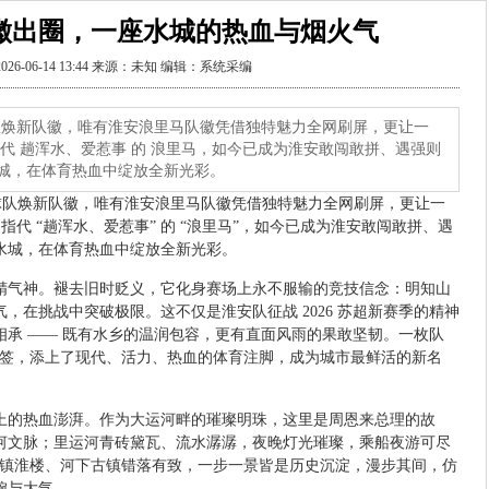
徽出圈，一座水城的热血与烟火气
026-06-14 13:44 来源：未知 编辑：系统采编
支球队焕新队徽，唯有淮安浪里马队徽凭借独特魅力全网刷屏，更让一
代 趟浑水、爱惹事 的 浪里马，如今已成为淮安敢闯敢拼、遇强则
城，在体育热血中绽放全新光彩。
 支球队焕新队徽，唯有淮安浪里马队徽凭借独特魅力全网刷屏，更让一
指代 “趟浑水、爱惹事” 的 “浪里马”，如今已成为淮安敢闯敢拼、遇
水城，在体育热血中绽放全新光彩。
精气神。褪去旧时贬义，它化身赛场上永不服输的竞技信念：明知山
，在挑战中突破极限。这不仅是淮安队征战 2026 苏超新赛季的精神
承 —— 既有水乡的温润包容，更有直面风雨的果敢坚韧。一枚队
 标签，添上了现代、活力、热血的体育注脚，成为城市最鲜活的新名
上的热血澎湃。作为大运河畔的璀璨明珠，这里是周恩来总理的故
河文脉；里运河青砖黛瓦、流水潺潺，夜晚灯光璀璨，乘船夜游可尽
园、镇淮楼、河下古镇错落有致，一步一景皆是历史沉淀，漫步其间，仿
婉与大气。