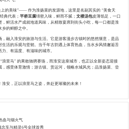
尖上的美味”—— 作为淮扬菜的发源地，这里是名副其实的 “美食天
的经典代表；
平桥豆腐
绵密入味，鲜而不腻；
文楼汤包
皮薄馅足，一口
蟹，鲜活水产成就地道风味，从精致宴席到街头小吃，每一口都是淮
水乡的鲜醇之中。
场，融入淮安的旅游与生活。它是游客漫步古镇时的悠然惬意，是品
对生活的乐观与坚韧。当千年古韵遇上体育热血，当水乡风情邂逅舌
活力、有温度、有滋味的城市。
着 “浪里马” 的果敢驰骋赛场，而淮安这座城市，也正以全新姿态迎接
威，感受体育激情；游古镇、赏运河，领略水城风光；品淮扬菜、尝
！淮安，正以浪里马之姿，奔赴更璀璨的未来！
热血与烟火气
号概念车与精灵6号全球首秀