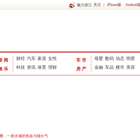
关注
|
iPhone版
Android
魅力浙江
财经
汽车
家居
女性
母婴
数码
动态
明星
新闻
车市
科技
资讯
体育
理财
金融
车品
楼市
美容
娱乐
房产
出圈，一座水城的热血与烟火气