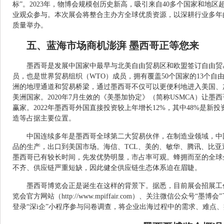
标”。2023年，物博会规模创历史新高，吸引来自40多个国家和地区超2
业观众参与。本次展会将整合主办方全球优质资源，以深耕行业多年
质量举办。
五、蓝海市场商机澎湃 墨西哥正等您来
墨西哥是发展中国家中最早与北美自由贸易区和欧盟签订自由贸
员，也是世界贸易组织（WTO）成员，拥有覆盖50个国家的13个自
洲的地理通道和贸易桥梁，通过墨西哥不仅可以更便利地进入美国、
美洲国家。2020年7月生效的《美墨加协定》（简称USMCA）让墨西
赢家。2022年墨西哥外国直接投资较上年增长12%，其中48%是新
造等占据主要位置。
中国连续多年是墨西哥全球第二大贸易伙伴，在制造业领域，中
品的生产，出口到美国市场。海信、TCL、美的、敏华、腾讯、比
墨西哥已有较长时间，先发优势明显，市占率可观。蜂拥而至的全球
不齐、供应链严重短缺，因此健全供应链生态体系迫在眉睫。
墨西哥博览会正是诞生在这样的背景下。据悉，目前展会招展工
览会官方网站（http://www.mpiffair.com）、关注微信公众号
登录“深i企”小程序参与问卷调查，将企业出海过程中的需求、难点