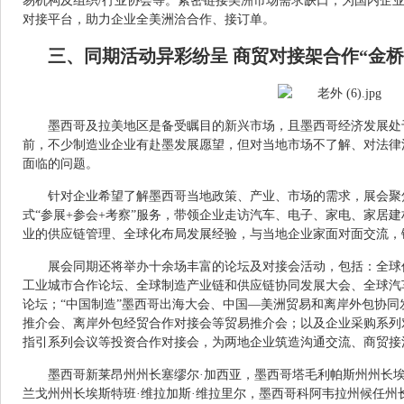
易机构及组织/行业协会等。紧密链接美洲市场需求缺口，为国内企
对接平台，助力企业全美洲洽合作、接订单。
三、同期活动异彩纷呈 商贸对接架合作“金桥
墨西哥及拉美地区是备受瞩目的新兴市场，且墨西哥经济发展处
前，不少制造业企业有赴墨发展愿望，但对当地市场不了解、对法律
面临的问题。
针对企业希望了解墨西哥当地政策、产业、市场的需求，展会聚
式“参展+参会+考察”服务，带领企业走访汽车、电子、家电、家居
业的供应链管理、全球化布局发展经验，与当地企业家面对面交流，
展会同期还将举办十余场丰富的论坛及对接会活动，包括：全球
工业城市合作论坛、全球制造产业链和供应链协同发展大会、全球汽
论坛；“中国制造”墨西哥出海大会、中国—美洲贸易和离岸外包协同
推介会、离岸外包经贸合作对接会等贸易推介会；以及企业采购系列
指引系列会议等投资合作对接会，为两地企业筑造沟通交流、商贸接
墨西哥新莱昂州州长塞缪尔·加西亚，墨西哥塔毛利帕斯州州长埃
兰戈州州长埃斯特班·维拉加斯·维拉里尔，墨西哥科阿韦拉州候任州