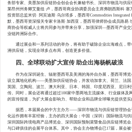
务部专家、美墨加供应链协会创会会长兼秘书长、深圳市物流与供应
莱昂州州务卿艾曼纽·卢，墨西哥商业协调委员会主席弗朗西斯科·塞
投资部总监米切· 阿宾迪斯·乌尔塔多，墨西哥Commodities Integrated L
默，墨西哥资深报关专家卡洛斯·加西亚，墨西哥律师协会成员路易·
商协会等权威人士将共同参与并带来分享，加强深圳—墨西哥产业交
业链跨洲际合作。
通过展会和一系列活动的举办，将有助于破除企业出海难点，带
洲供应链，实现全球多点布局，创造更多价值。
四、全球联动扩大宣传 助企出海杨帆破浪
作为在深圳诞生、辐射墨西哥及美洲的海外自办展，墨西哥博览
设立属地化机构——美墨加供应链协会，并发动加拿大、荷兰、法国
英国、立陶宛、波兰、澳大利亚、日本、韩国、印度尼西亚、尼日利
传。同时，展会还将通过超过100家中墨两地主流媒体、行业媒体及
的宣传报道，为扩大展会影响力、帮助企业和品牌全球曝光提供坚实
据悉，本届展会的中方主办方——深圳市物流与供应链管理协会于
化运作拥有丰富经验，主办的四大展会：中国（深圳）国际物流与供
深圳国际跨境电商产品博览会、深圳国际预制菜暨食品供应链博览会
与口碑俱佳的会展平台体系。其中，协会主办物博会已17届，展会被