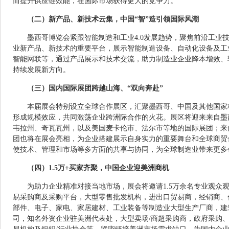
而提升供应链效能，在国际市场获得更大的竞争力。
（二）新产品、新技术云集，中国“智”造引领国际风潮
墨西哥博览会紧跟智能制造和工业4.0发展趋势，聚焦前沿工业
业新产品、新技术的重要平台，展示智能制造设备、自动化设备及工
智能网联等，通过产品展示和技术交流，助力制造业企业降本增效、
持续发展新方向。
（三）国内国际展团跨越山海、“双向奔赴”
本届展会特别设立全球合作展区，汇聚墨西哥、中国及其他国家
形成规模效应，共同激荡企业跨洲际合作的火花。展区将迎来来自墨
韦拉州、奇瓦瓦州，以及美国麦卡伦市、法尔市等地的国际展团；来
团也将在展会亮相，为企业搭建展示自身实力的重要舞台和全球商贸
使技术、管理和市场等多方面的共享与协同，为全球制造业带来更多
（四）1.5万+买家齐聚，中国企业迎美洲商机
为助力企业精准对接当地市场，展会将邀请1.5万余名专业观众
易采购商及采购平台，大型零售批发机构，进出口贸易商，经销商、
部件、电子、家电、家居建材、工业装备等制造业大型生产厂商，建
司，知名外资企业驻美洲代表处，大型卖场/商超采购商，政府采购