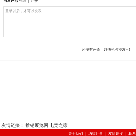
网友评论
登录
│
注册
登录以后，才可以发表
还没有评论，赶快抢占沙发~！
友情链接：
推销展览网
电竞之家
关于我们
|
约稿启事
|
友情链接
|
联系