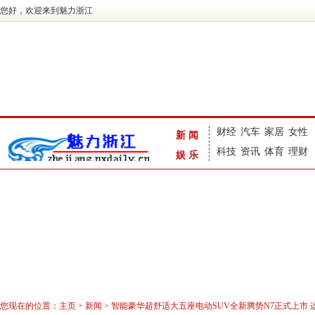
您好，欢迎来到魅力浙江
财经
汽车
家居
女性
新闻
科技
资讯
体育
理财
娱乐
您现在的位置：
主页
>
新闻
> 智能豪华超舒适大五座电动SUV全新腾势N7正式上市