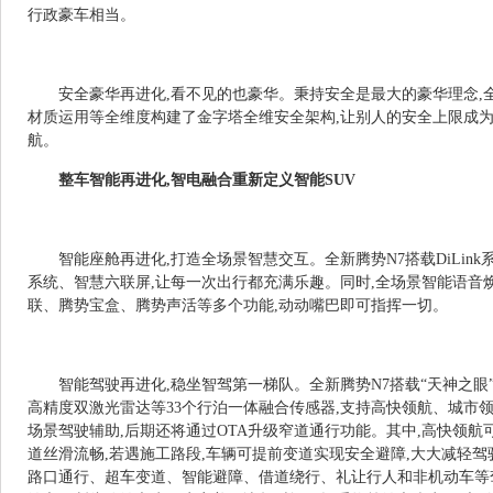
行政豪车相当。
安全豪华再进化,看不见的也豪华。秉持安全是最大的豪华理念,
材质运用等全维度构建了金字塔全维安全架构,让别人的安全上限成为
航。
整车智能再进化,智电融合重新定义智能SUV
智能座舱再进化,打造全场景智慧交互。全新腾势N7搭载DiLink
系统、智慧六联屏,让每一次出行都充满乐趣。同时,全场景智能语音
联、腾势宝盒、腾势声活等多个功能,动动嘴巴即可指挥一切。
智能驾驶再进化,稳坐智驾第一梯队。全新腾势N7搭载“天神之眼
高精度双激光雷达等33个行泊一体融合传感器,支持高快领航、城市
场景驾驶辅助,后期还将通过OTA升级窄道通行功能。其中,高快领航
道丝滑流畅,若遇施工路段,车辆可提前变道实现安全避障,大大减轻驾
路口通行、超车变道、智能避障、借道绕行、礼让行人和非机动车等驾