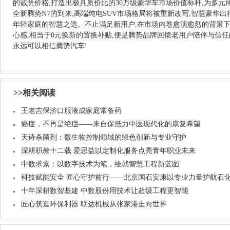
的诚意价格,打造出极具质价比的30万级豪华车市场价值标杆,为多
全新腾势N7的到来,高端纯电SUV市场格局将被重新改写,智慧豪华
年轻家庭的智慧之选。不止满足新用户,在市场内卷愈演愈烈的背景下
心感,相当于0元换新的置换补贴,便是腾势品牌回馈老用户陪伴与信
永远可以相信腾势汽车!
>>相关阅读
王老吉保济口服液成家庭常备药
癌症，不再是绝症——来自保抵力中医现代化的康复希望
天诗杀菌剂：微生物控制领域的绿色创新与专业守护
深耕职教十二载 爱思益以定制化服务点亮青年职业未来
中数求索：以数字技术为笔，绘就智慧工程新蓝图
科技赋能安全 匠心守护前行——北京国石安康以专业力量护航石
十年深耕数智基建 中数股份用技术让超级工程更智能
匠心筑造环保利器 联达机械从张家港走向世界