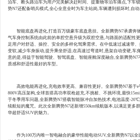
泊车、断头路泊车为用户完美解决赶时间、提重物等泊车痛点,下车锁
势N7还配备哨兵模式,全心全意全时为车主站岗,车辆遭到损坏时,自
智能底盘再进化,打造百万级豪车底盘悬挂。全新腾势N7承袭奔驰
气车身控制系统由此前的单腔空悬升级为双腔空悬,与路面的适配性更
足用户对舒适、操控、安全的多样化驾乘需求。在中低速过减速带、
变软,减少车身振动,提升乘坐舒适;在高速过弯道时,悬架自动变硬,车
意的是,得益于智能驾驶、智驾底盘、智能座舱深度融合,全新腾势N7
质感和舒适性最好的车型。
高效电能再进化,充电效率更高、兼容性更好。全新腾势N7基于e平
800V高压架构,全球首搭高功率双枪超充,不挑桩、不挑环境,最快15mi
于冬季用车问题,全新腾势N7搭载智能脉冲自加热技术,电池温度-20
续航短的魔咒。此次全新腾势N7还新增550km续航版本,以满足更多
华超舒适SUV的魅力。
作为100万内唯一智电融合的豪华性能电动SUV,全新腾势N7