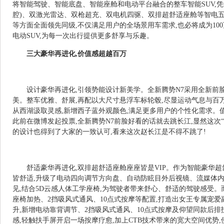
将智能驾驶、智能底盘、智能座舱和电动平台融合的整车智能SUV,凭
腔)、双激光雷达、双枪超充、双电机四驱、双排超舒适座舱等智电五
等方面全面领先同级,不仅满足用户的全场景用车需求,也必将成为10
电动SUV,为每一次出行提供更多舒享与乐趣。
三大豪华再进化,价值感超越百万
设计豪华再进化,引领势能设计新美学。全新腾势N7采用全新前
美。整车优雅、舒展,再配以大尺寸悬浮车标轮毂,尽显运动气息与百万
从西湖汲取灵感,新增西子蓝外观颜色,满足更多用户的个性化需求。
此前在微博发起投票,全新腾势N7前脸好看的话就去跳长江,显然这次
的设计也得到了大家的一致认可,看来这次赵长江是不得不跳了!
舒适豪华再进化,双排超舒适座舱座座皆是VIP。作为智能豪华超舒
皆舒适,升级了电动四向调节方向盘、自动防眩目外后视镜、流媒体内
见,结合5D云感人体工学座椅,为驾驶者带来舒心、舒适的驾驶感受
座椅加热、2挡吸风式通风、10点式按摩等配置,打造出女王专属宠
升,新增电动靠背调节、2挡吸风式通风、10点式按摩及仰望同款后排
感,轻触扶手屏开启一场按摩疗愈,加上CTB技术带来的宽大空间优势,