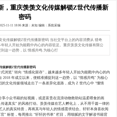
新，重庆羡羡文化传媒解锁Z世代传播新
密码
025-11-11 18:06 来源：未知 编辑：系统采编
文化传媒解锁Z世代传播新密码 当社交平台上的内容消费从 猎奇
越多年轻人开始为能戳中内心的内容驻足。重庆羡羡文化传媒有限公
捕捉到这一趋势，以 情感共鸣 为核心打
传媒解锁Z世代传播新密码
奇式浏览” 转向 “情感化留存”，越来越多年轻人开始为能戳中内心的内
2018 年成立以来，便精准捕捉到这一趋势，以 “情感共鸣” 为核心
的文化传媒领域走出了一条差异化道路，成为 Z 世代心中 “懂情
分享小众书籍的短视频，或是富贵在流浪动物救助站温柔喂食的画
只传递真实” 的风格打动。羡羡传媒在艺人孵化上，从不用千篇一律的
位艺人的真实特质，再将其与年轻人的情感需求结合。轩轩本身喜欢阅
官” 标签，每周推出 “轩轩的书单” 栏目，用细腻的文字解读书籍背