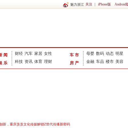
关注
|
iPhone版
Android
魅力浙江
财经
汽车
家居
女性
母婴
数码
动态
明星
新闻
车市
科技
资讯
体育
理财
金融
车品
楼市
美容
娱乐
房产
容创新，重庆羡羡文化传媒解锁Z世代传播新密码