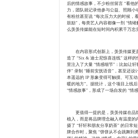
后的情感故事，不少粉丝留言 “看他
力，团队就记录他参与公益、照顾小动
有粉丝甚至说 “每次压力大的时候，看富
鼓励”，每类艺人内容都像一剂 “情
么羡羡传媒能在短时间内积累千万忠
在内容形式创新上，羡羡传媒更是把
造了 “Six & 迪士尼惊喜连线” 这
里注入了大量 “情感细节”：比如让轩轩
伴” 录制 “睡前安抚语音”，甚至还设
本遥远的 IP 形象变得可触摸、可
暖的地方”。据统计，这个项目上线后，
“情感故事”，形成了一场自发的 “
更值得一提的是，羡羡传媒在品牌
植入，而是将品牌理念融入有温度的
摄了 “轩轩和朋友分享奶茶” 的日常短
牌合作时，聚焦 “饼饼从不会跳舞到勇