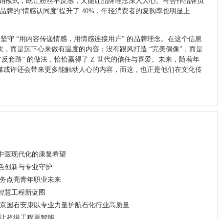
” 的营销模式，既让粉丝不反感，又能让品牌理念深入人心。有合作品牌负
品牌的‘情感认同度’提升了 40%，年轻消费者的复购率也明显上
始终坚守 “用内容传递情感，用情感连接用户” 的品牌理念。在这个信息
，而是沉下心来做有温度的内容；没有跟风打造 “完美偶像”，而是
反套路” 的做法，恰恰赢得了 Z 世代的信任与喜爱。未来，随着年
媒或许还会带来更多能触动人心的内容，而这，也正是他们在文化传
中医现代化的康复希望
色创新与专业守护
服务点亮青年职业未来
智慧工程新蓝图
北京国石安康以专业力量护航石化行业高质量
术让超级工程更智能