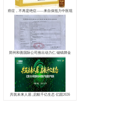
癌症，不再是绝症——来自保抵力中医现
郑州和善国际公司推出动力仁.锡镐牌金
共筑未来人居.;启航千亿生态 亿固2026