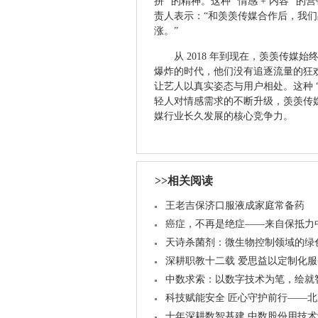
拼” 的精神。这种 “情感 + 内容
责人表示：“和羡羡传媒合作后，我们
涨。”
从 2018 年到现在，羡羡传媒
爆炸的时代，他们没有追逐流量的狂欢
让艺人以真实姿态与用户相处。这种 “
轻人对情感需求的不断升级，羡羡传
媒行业长久发展的核心竞争力。
>>相关阅读
王老吉保济口服液成家庭常备药
癌症，不再是绝症——来自保抵力
天诗杀菌剂：微生物控制领域的绿
深耕职教十二载 爱思益以定制化
中数求索：以数字技术为笔，绘就
科技赋能安全 匠心守护前行——
十年深耕数智基建 中数股份用技