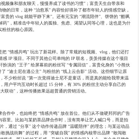
的视频像和朋友聊天，慢慢养成了读书的习惯”；富贵天生自带亲和
物的日常，这种 “治愈系” 内容恰好填补了都市年轻人的情感空缺，
贵的 vlog 就能平静下来”。还有元宝的 “潮流陪伴”、饼饼的 “酷飒
绪解药”，精准击中年轻人的孤独、焦虑、渴望认同等心理，这也是为什
实粉丝的核心原因。
 “情感共鸣” 玩出了新花样。除了常规的短视频、vlog，他们还打
样的情感 IP 项目。不同于其他公司单纯的 IP 联名，羡羡传媒在这个项目
扮演的 “王子” 给屏幕前的粉丝写 “专属回信”，富贵化身的 “小熊伙
计了 “迪士尼在逃公主” 与粉丝的 “线上云合影” 活动。这些细节让原
互动，不少粉丝说 “第一次觉得迪士尼不是童话，而是真的能给我带来温
用户平均互动时长超过 15 分钟，有 30% 的粉丝主动分享自己的
情感大联动”，这种传播效果远超普通的营销活动。
合作中，也始终把 “情感共鸣” 放在首位。他们从不做硬邦邦的广告
内容里。比如与某奶茶品牌合作时，没有简单让艺人喊口号，而是拍
片，通过 “分享” 这个动作传递品牌 “温暖陪伴” 的理念；与某运动品
敢挑战街舞” 的过程，用 “突破自我” 的情感内核带出品牌 “敢闯敢