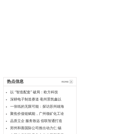
热点信息
以 “智造配套” 破局：欧方科技
深耕电子制造赛道 亳州景凯鑫以
一张纸的无限可能：探访苏州雄海
聚焦价值链赋能，广州领矿化工诠
品质立企 服务致远 佰联智通打造
郑州和善国际公司推出动力仁.锡