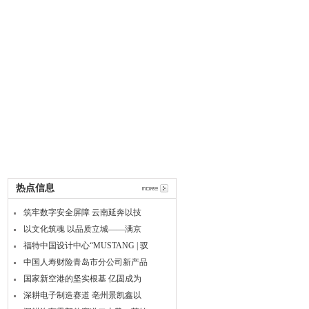
热点信息
筑牢数字安全屏障 云南延奔以技
以文化筑魂 以品质立城——满京
福特中国设计中心“MUSTANG | 驭
中国人寿财险青岛市分公司新产品
国家新空港的坚实根基 亿固成为
深耕电子制造赛道 亳州景凯鑫以