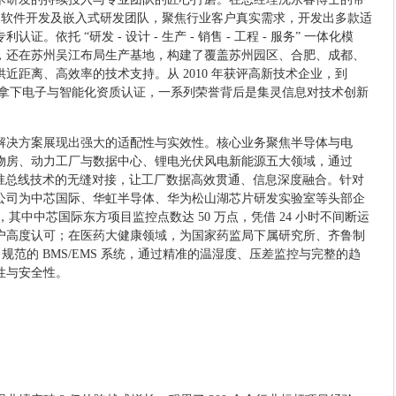
化、软件开发及嵌入式研发团队，聚焦行业客户真实需求，开发出多款适
依托 “研发 - 设计 - 生产 - 销售 - 工程 - 服务” 一体化模
，还在苏州吴江布局生产基地，构建了覆盖苏州园区、合肥、成都、
近距离、高效率的技术支持。从 2010 年获评高新技术企业，到
再到拿下电子与智能化资质认证，一系列荣誉背后是集灵信息对技术创新
解决方案展现出强大的适配性与实效性。核心业务聚焦半导体与电
物房、动力工厂与数据中心、锂电光伏风电新能源五大领域，通过
标准总线技术的无缝对接，让工厂数据高效贯通、信息深度融合。针对
公司为中芯国际、华虹半导体、华为松山湖芯片研发实验室等头部企
，其中中芯国际东方项目监控点数达 50 万点，凭借 24 小时不间断运
户高度认可；在医药大健康领域，为国家药监局下属研究所、齐鲁制
 规范的 BMS/EMS 系统，通过精准的温湿度、压差监控与完整的趋
性与安全性。