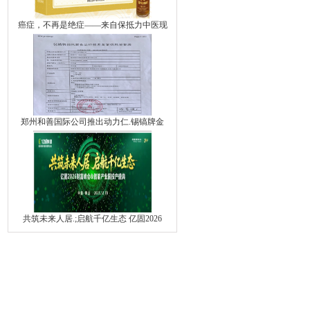
癌症，不再是绝症——来自保抵力中医现
郑州和善国际公司推出动力仁.锡镐牌金
共筑未来人居.;启航千亿生态 亿固2026