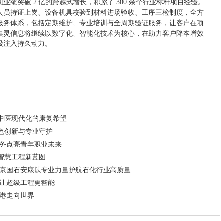
绩突破 2 亿的跨越式增长，积累了 300 余个行业标杆项目经验。
人员持证上岗、设备机具校验到材料进场验收、工序三检制度，全方
服务体系，包括定期维护、专业培训与全周期验证服务，让客户在项
集灵信息将继续以数字化、智能化技术为核心，在助力客户降本增效
级注入持久动力。
中医现代化的康复希望
色创新与专业守护
服务点亮青年职业未来
智慧工程新蓝图
北京国石安康以专业力量护航石化行业高质量
术让超级工程更智能
家港走向世界