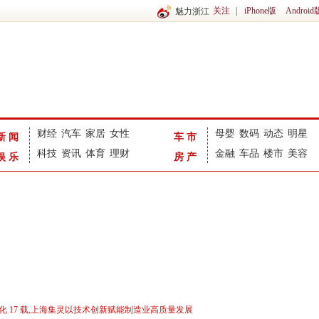
关注
|
iPhone版
Android
魅力浙江
财经
汽车
家居
女性
母婴
数码
动态
明星
新闻
车市
科技
资讯
体育
理财
金融
车品
楼市
美容
娱乐
房产
化 17 载,上海集灵以技术创新赋能制造业高质量发展