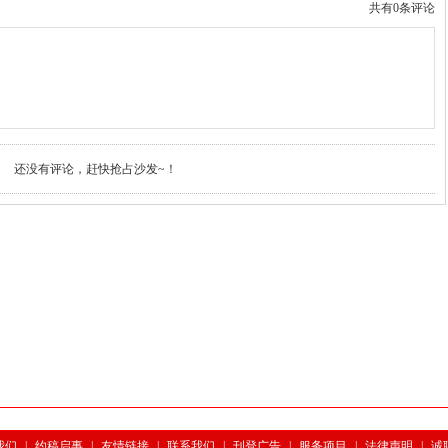
共有0条评论
还没有评论，赶快抢占沙发~！
我们
|
约稿启事
|
友情链接
|
联系我们
|
刊登广告
|
服务项目
|
法律声明
|
诚