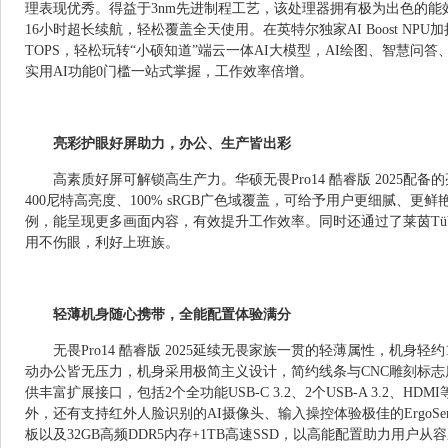
理表现优秀。得益于3nm先进制程工艺，该处理器拥有极为出色的能效
16小时超长续航，轻松覆盖全天使用。在英特尔独家AI Boost NPU加持
TOPS，轻松玩转“小硕知道”端云一体AI大模型，AI绘图、智慧问
实用AI功能0门槛一站式掌握，工作效率倍增。
亮彩护眼好屏助力，办公、生产皆出彩
高素质好屏可解锁高生产力。华硕无畏Pro14 酷睿版 2025配备
400尼特高亮度、100% sRGB广色域覆盖，可给予用户更细腻、更鲜
例，能呈现更多画面内容，有效提升工作效率。同时还通过了莱茵Tü
用不伤眼，利好上班族。
轻薄机身随心携带，全能配置体验满分
无畏Pro14 酷睿版 2025延续无畏家族一贯的轻薄属性，机身轻约1.
动办公皆无压力，机身采用极简主义设计，简约线条与CNC雕刻标
供丰富扩展接口，包括2个全功能USB-C 3.2、2个USB-A 3.2、
外，还有支持红外人脸识别的AI摄像头、输入操控体验极佳的ErgoSe
板以及32GB高频DDR5内存+1TB高速SSD，以高能配置助力用户