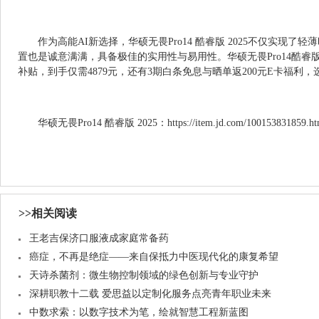
作为高能AI新选择，华硕无畏Pro14 酷睿版 2025不仅实现
置也是诚意满满，具备极佳的实用性与易用性。华硕无畏Pro14酷睿版
补贴，到手仅需4879元，还有3期白条免息与晒单返200元E卡福利
华硕无畏Pro14 酷睿版 2025：https://item.jd.com/100153831859.ht
>>相关阅读
王老吉保济口服液成家庭常备药
癌症，不再是绝症——来自保抵力中医现代化的康复希望
天诗杀菌剂：微生物控制领域的绿色创新与专业守护
深耕职教十二载 爱思益以定制化服务点亮青年职业未来
中数求索：以数字技术为笔，绘就智慧工程新蓝图