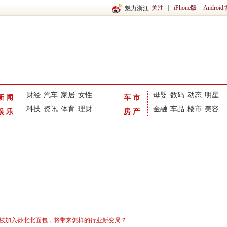
关注
|
iPhone版
Android
魅力浙江
财经
汽车
家居
女性
母婴
数码
动态
明星
新闻
车市
科技
资讯
体育
理财
金融
车品
楼市
美容
娱乐
房产
胚枝加入孙北北面包，将带来怎样的行业新变局？