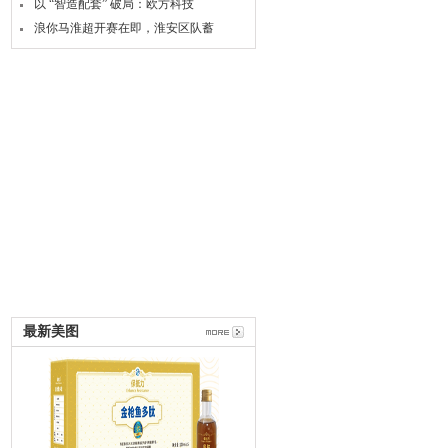
以 “智造配套” 破局：欧方科技
浪你马淮超开赛在即，淮安区队蓄
最新美图