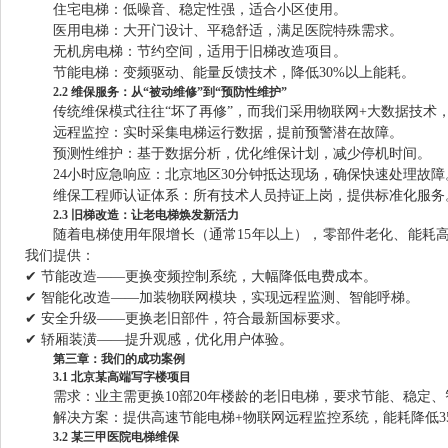
住宅电梯：低噪音、稳定性强，适合小区使用。
医用电梯：大开门设计、平稳舒适，满足医院特殊需求。
无机房电梯：节约空间，适用于旧梯改造项目。
节能电梯：变频驱动、能量反馈技术，降低30%以上能耗。
2.2 维保服务：从“被动维修”到“预防性维护”
传统维保模式往往“坏了再修”，而我们采用物联网+大数据技术
远程监控：实时采集电梯运行数据，提前预警潜在故障。
预测性维护：基于数据分析，优化维保计划，减少停机时间。
24小时应急响应：北京地区30分钟抵达现场，确保快速处理故障
维保工程师认证体系：所有技术人员持证上岗，提供标准化服务
2.3 旧梯改造：让老电梯焕发新活力
随着电梯使用年限增长（通常15年以上），零部件老化、能耗
我们提供：
✔ 节能改造——更换变频控制系统，大幅降低电费成本。
✔ 智能化改造——加装物联网模块，实现远程监测、智能呼梯。
✔ 安全升级——更换老旧部件，符合最新国标要求。
✔ 轿厢装潢——提升观感，优化用户体验。
第三章：我们的成功案例
3.1 北京某高端写字楼项目
需求：业主需更换10部20年楼龄的老旧电梯，要求节能、稳定
解决方案：提供高速节能电梯+物联网远程监控系统，能耗降低35
3.2 某三甲医院电梯维保