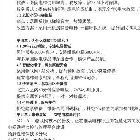
挑战：医院电梯使用率高，易故障，需7×24小时保障。
服务模式：提供智能维保+应急响应机制，实现全年0重大故障
3.3 老旧小区电梯换新
痛点：居民反馈电梯噪音大、故障频繁。
改造方案：采用无机房静音电梯+一键呼救系统，提升居民满意
第四章：为什么选择世纪通和？
4.1 20年行业积淀，专注电梯领域
累计服务1000+客户，安装维保电梯5000+台。
与多家国际电梯品牌深度合作，确保产品品质。
4.2 智能化维保，科技赋能安全
采用物联网+AI分析，提前预判故障，减少突发停梯。
建立电梯健康档案，全程可追溯维保记录。
4.3 快速响应，北京地区全覆盖
北京六区内30分钟应急响应，7×24小时服务。
提供专属客户经理，一对一对接需求。
4.4 价格透明，服务规范
拒绝隐形收费，维保合同明码标价，杜绝“低价签约后加价”现象
第五章：未来展望——智慧电梯新时代
5G、AI、物联网技术的普及，正在推动电梯行业向智慧化方向
电梯远程监控与管理平台建设
预测性维保技术升级