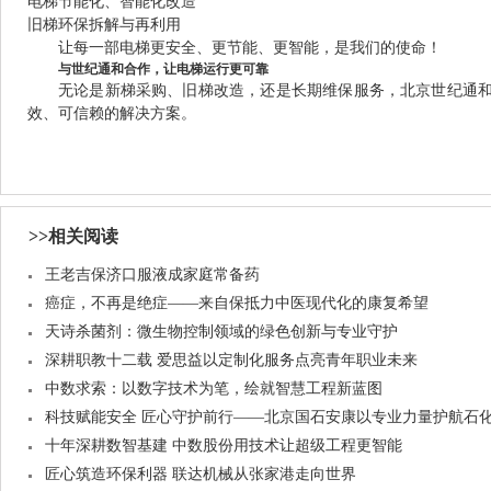
电梯节能化、智能化改造
旧梯环保拆解与再利用
让每一部电梯更安全、更节能、更智能，是我们的使命！
与世纪通和合作，让电梯运行更可靠
无论是新梯采购、旧梯改造，还是长期维保服务，北京世纪通
效、可信赖的解决方案。
>>相关阅读
王老吉保济口服液成家庭常备药
癌症，不再是绝症——来自保抵力中医现代化的康复希望
天诗杀菌剂：微生物控制领域的绿色创新与专业守护
深耕职教十二载 爱思益以定制化服务点亮青年职业未来
中数求索：以数字技术为笔，绘就智慧工程新蓝图
科技赋能安全 匠心守护前行——北京国石安康以专业力量护航石
十年深耕数智基建 中数股份用技术让超级工程更智能
匠心筑造环保利器 联达机械从张家港走向世界