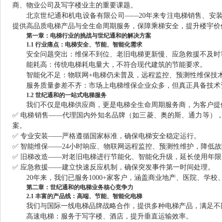
商、物业公司及写字楼业主的重要课题。
北京世纪通和机电设备有限公司——20年来专注电梯销售、安
提供高品质电梯产品与全生命周期服务，保障乘梯安全，提升楼宇价
第一章：电梯行业的挑战与世纪通和的解决方案
1.1 行业痛点：电梯安全、节能、智能化需求
安全问题突出：维保不到位、老旧电梯更新慢、应急救援不及时
能耗高：传统电梯耗电量大，不符合现代建筑的节能要求。
智能化不足：物联网+电梯仍未普及，远程监控、预测性维保技
服务质量参差不齐：市场上电梯维保企业众多，但真正具备技术
1.2 世纪通和的一站式电梯服务
我们不仅是电梯供应商，更是电梯全生命周期服务商，为客户提
✅ 电梯销售——代理国内外知名品牌（如三菱、奥的斯、通力等）
案。
✅ 专业安装——严格遵循国家标准，确保电梯安全稳定运行。
✅ 智能维保——24小时响应、物联网远程监控、预测性维护，降低
✅ 旧梯改造——对老旧电梯进行节能化、智能化升级，延长使用年
✅ 应急救援——建立快速反应机制，确保突发事件第一时间处理。
20年来，我们已服务1000+家客户，涵盖商业地产、医院、学
第二章：世纪通和的电梯业务核心竞争力
2.1 丰富的产品线：高端、节能、智能化电梯
我们与国际一线电梯品牌战略合作，提供多种电梯产品，满足不
高速电梯：服务于写字楼、酒店，提升垂直运输效率。